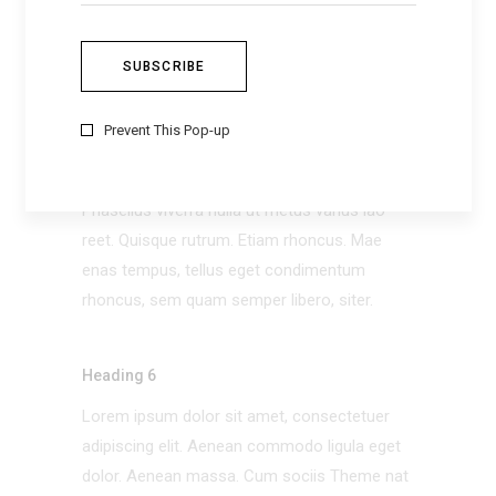
Lorem ipsum dolor sit amet, consectetuer
adipiscing elit. Aenean commodo ligula eget
dolor. Aenean massa. Cum sociis Theme nat
que penatibus et magnis dis parturie monte
Prevent This Pop-up
de, nascetur ridiculus mus. Aliquam lorem
ante, dapi bus in, viverra quis, feugiat, tellus.
Phasellus viverra nulla ut metus varius lao
reet. Quisque rutrum. Etiam rhoncus. Mae
enas tempus, tellus eget condimentum
rhoncus, sem quam semper libero, siter.
Heading 6
Lorem ipsum dolor sit amet, consectetuer
adipiscing elit. Aenean commodo ligula eget
dolor. Aenean massa. Cum sociis Theme nat