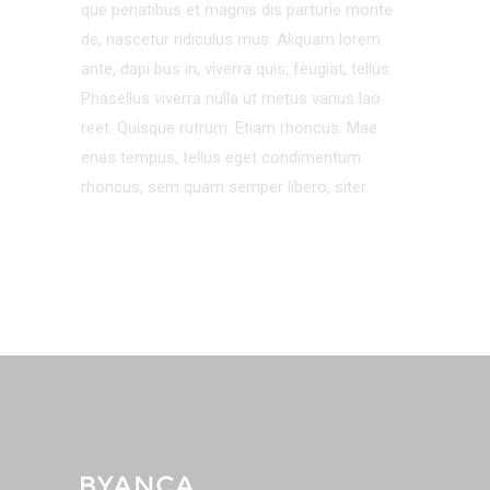
que penatibus et magnis dis parturie monte
de, nascetur ridiculus mus. Aliquam lorem
ante, dapi bus in, viverra quis, feugiat, tellus.
Phasellus viverra nulla ut metus varius lao
reet. Quisque rutrum. Etiam rhoncus. Mae
enas tempus, tellus eget condimentum
rhoncus, sem quam semper libero, siter.