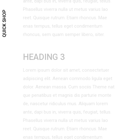
ante, dapi bus in, viverra quis, feugiat, tellus.
Phasellus viverra nulla ut metus varius lao
QUICK SHOP
reet. Quisque rutrum. Etiam rhoncus. Mae
enas tempus, tellus eget condimentum
rhoncus, sem quam semper libero, siter.
HEADING 3
Lorem ipsum dolor sit amet, consectetuer
adipiscing elit. Aenean commodo ligula eget
dolor. Aenean massa. Cum sociis Theme nat
que penatibus et magnis dis parturie monte
de, nascetur ridiculus mus. Aliquam lorem
ante, dapi bus in, viverra quis, feugiat, tellus.
Phasellus viverra nulla ut metus varius lao
reet. Quisque rutrum. Etiam rhoncus. Mae
enas tempus, tellus eget condimentum